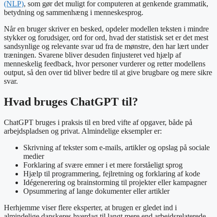
(NLP)
, som gør det muligt for computeren at genkende grammatik,
betydning og sammenhæng i menneskesprog.
Når en bruger skriver en besked, opdeler modellen teksten i mindre
stykker og forudsiger, ord for ord, hvad der statistisk set er det mest
sandsynlige og relevante svar ud fra de mønstre, den har lært under
træningen. Svarene bliver desuden finjusteret ved hjælp af
menneskelig feedback, hvor personer vurderer og retter modellens
output, så den over tid bliver bedre til at give brugbare og mere sikre
svar.
Hvad bruges ChatGPT til?
ChatGPT bruges i praksis til en bred vifte af opgaver, både på
arbejdspladsen og privat. Almindelige eksempler er:
Skrivning af tekster som e-mails, artikler og opslag på sociale
medier
Forklaring af svære emner i et mere forståeligt sprog
Hjælp til programmering, fejlretning og forklaring af kode
Idégenerering og brainstorming til projekter eller kampagner
Opsummering af lange dokumenter eller artikler
Herhjemme viser flere eksperter, at brugen er gledet ind i
almindelige danskeres hverdag til langt mere end arbejdsrelaterede