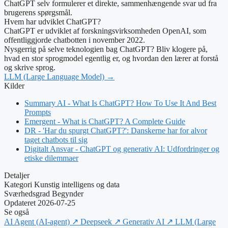
ChatGPT selv formulerer et direkte, sammenhængende svar ud fra
brugerens spørgsmål.
Hvem har udviklet ChatGPT?
ChatGPT er udviklet af forskningsvirksomheden OpenAI, som
offentliggjorde chatbotten i november 2022.
Nysgerrig på selve teknologien bag ChatGPT? Bliv klogere på,
hvad en stor sprogmodel egentlig er, og hvordan den lærer at forstå
og skrive sprog.
LLM (Large Language Model) →
Kilder
Summary AI - What Is ChatGPT? How To Use It And Best
Prompts
Emergent - What is ChatGPT? A Complete Guide
DR - 'Har du spurgt ChatGPT?': Danskerne har for alvor
taget chatbots til sig
Digitalt Ansvar - ChatGPT og generativ AI: Udfordringer og
etiske dilemmaer
Detaljer
Kategori
Kunstig intelligens og data
Sværhedsgrad
Begynder
Opdateret
2026-07-25
Se også
AI Agent (AI-agent)
↗
Deepseek
↗
Generativ AI
↗
LLM (Large