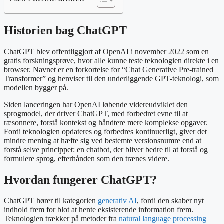
Historien bag ChatGPT
ChatGPT blev offentliggjort af OpenAI i november 2022 som en
gratis forskningsprøve, hvor alle kunne teste teknologien direkte i en
browser. Navnet er en forkortelse for “Chat Generative Pre-trained
Transformer” og henviser til den underliggende GPT-teknologi, som
modellen bygger på.
Siden lanceringen har OpenAI løbende videreudviklet den
sprogmodel, der driver ChatGPT, med forbedret evne til at
ræsonnere, forstå kontekst og håndtere mere komplekse opgaver.
Fordi teknologien opdateres og forbedres kontinuerligt, giver det
mindre mening at hæfte sig ved bestemte versionsnumre end at
forstå selve princippet: en chatbot, der bliver bedre til at forstå og
formulere sprog, efterhånden som den trænes videre.
Hvordan fungerer ChatGPT?
ChatGPT hører til kategorien
generativ AI
, fordi den skaber nyt
indhold frem for blot at hente eksisterende information frem.
Teknologien trækker på metoder fra
natural language processing