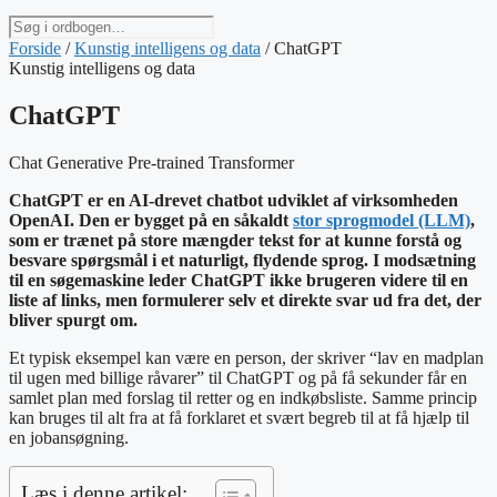
Søg
i
Forside
/
Kunstig intelligens og data
/
ChatGPT
ordbogen
Kunstig intelligens og data
ChatGPT
Chat Generative Pre-trained Transformer
ChatGPT er en AI-drevet chatbot udviklet af virksomheden
OpenAI. Den er bygget på en såkaldt
stor sprogmodel (LLM)
,
som er trænet på store mængder tekst for at kunne forstå og
besvare spørgsmål i et naturligt, flydende sprog. I modsætning
til en søgemaskine leder ChatGPT ikke brugeren videre til en
liste af links, men formulerer selv et direkte svar ud fra det, der
bliver spurgt om.
Et typisk eksempel kan være en person, der skriver “lav en madplan
til ugen med billige råvarer” til ChatGPT og på få sekunder får en
samlet plan med forslag til retter og en indkøbsliste. Samme princip
kan bruges til alt fra at få forklaret et svært begreb til at få hjælp til
en jobansøgning.
Læs i denne artikel: