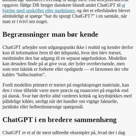
opgaver. Ifølge DR bruger danskere blandt andet ChatGPT til
at
hjælpe med opskrifter eller madplaner
, og det er efterhånden blevet
almindeligt at spørge “har du spurgt ChatGPT?” i en samtale, når
man er i tvivl om noget.
Begrænsninger man bør kende
ChatGPT arbejder som udgangspunkt ikke i realtid og kender derfor
kun til information frem til det tidspunkt, hvor den blev trænet,
medmindre den har adgang til en separat søgefunktion. Modellen
kan desuden finde på at give svar, der lyder overbevisende, men
som rent faktisk er forkerte eller opdigtede — et fænomen der ofte
kaldes “hallucination”.
Fordi modellen primært er trænet på engelsksproget materiale, kan
den i visse tilfælde være mere præcis og nuanceret på engelsk end
på dansk. Svar bør derfor altid vurderes kritisk og krydstjekkes med
pålidelige kilder, særligt når det handler om vigtige faktuelle,
juridiske eller helbredsmæssige spørgsmål.
ChatGPT i en bredere sammenhæng
ChatGPT er et af de mest udbredte eksempler på, hvad der i dag