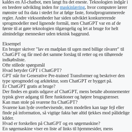
kaldes en AI-chatbot, men langt fra det eneste. Teknologien indgår i
en bredere udvikling inden for
maskinlæring
, hvor computere lærer
mønstre ud fra data i stedet for at følge faste, forudprogrammerede
regler. Andre virksomheder har siden udviklet konkurrerende
sprogmodeller med lignende formål, men ChatGPT var en af de
første til at gøre teknologien tilgængelig og let at bruge for helt
almindelige mennesker uden teknisk baggrund.
Eksempel
En bruger skriver "lav en madplan til ugen med billige råvarer" til
ChatGPT og får med det samme forslag til retter og en tilhørende
indkøbsliste.
Ofte stillede spørgsmål
Hvad betyder GPT i ChatGPT?
GPT står for Generative Pre-trained Transformer og beskriver den
type sprogmodel og arkitektur, som ChatGPT er bygget på.
Er ChatGPT gratis at bruge?
Der findes en gratis udgave af ChatGPT, mens betalte abonnementer
typisk giver adgang til flere funktioner og højere brugsgrænser.
Kan man stole på svarene fra ChatGPT?
Svarene kan lyde overbevisende, men modellen kan tage fejl eller
finde på information, så vigtige fakta bør altid tjekkes mod pålidelige
kilder.
Hvad er forskellen på ChatGPT og en søgemaskine?
En søgemaskine viser en liste af links til hjemmesider, mens