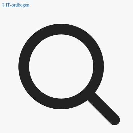
Hop
?
IT‑ordbogen
til
indhold