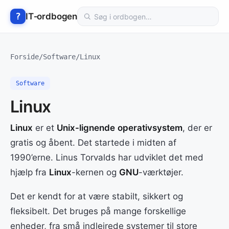
Hop
Søg
?
IT‑ordbogen
til
i
indhold
ordbogen
Forside
/
Software
/
Linux
Software
Linux
Linux
er et
Unix-lignende
operativsystem
, der er
gratis og åbent. Det startede i midten af
1990’erne. Linus Torvalds har udviklet det med
hjælp fra
Linux
-kernen og
GNU
-værktøjer.
Det er kendt for at være stabilt, sikkert og
fleksibelt. Det bruges på mange forskellige
enheder, fra små indlejrede systemer til store