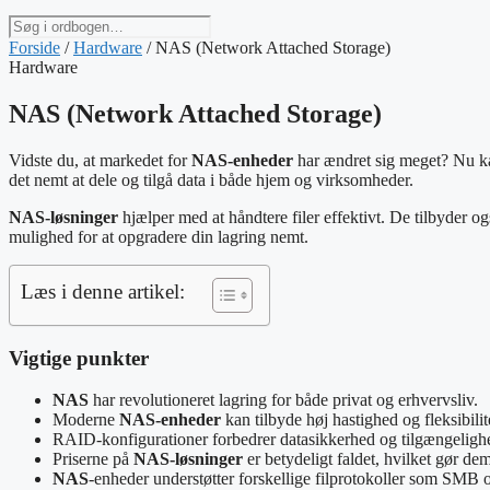
Søg
i
Forside
/
Hardware
/
NAS (Network Attached Storage)
ordbogen
Hardware
NAS (Network Attached Storage)
Vidste du, at markedet for
NAS-enheder
har ændret sig meget? Nu kan 
det nemt at dele og tilgå data i både hjem og virksomheder.
NAS-løsninger
hjælper med at håndtere filer effektivt. De tilbyde
mulighed for at opgradere din lagring nemt.
Læs i denne artikel:
Vigtige punkter
NAS
har revolutioneret lagring for både privat og erhvervsliv.
Moderne
NAS-enheder
kan tilbyde høj hastighed og fleksibilit
RAID-konfigurationer forbedrer datasikkerhed og tilgængeligh
Priserne på
NAS-løsninger
er betydeligt faldet, hvilket gør de
NAS
-enheder understøtter forskellige filprotokoller som SMB