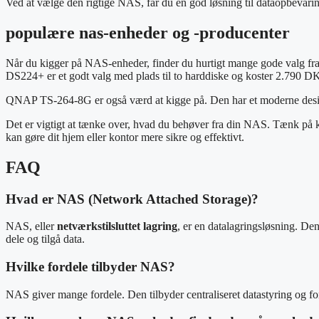
Ved at vælge den rigtige NAS, får du en god løsning til dataopbevarin
populære nas-enheder og -producenter
Når du kigger på NAS-enheder, finder du hurtigt mange gode valg f
DS224+ er et godt valg med plads til to harddiske og koster 2.790 D
QNAP TS-264-8G er også værd at kigge på. Den har et moderne design 
Det er vigtigt at tænke over, hvad du behøver fra din NAS. Tænk på
kan gøre dit hjem eller kontor mere sikre og effektivt.
FAQ
Hvad er NAS (Network Attached Storage)?
NAS, eller
netværkstilsluttet lagring
, er en datalagringsløsning. Den
dele og tilgå data.
Hvilke fordele tilbyder NAS?
NAS giver mange fordele. Den tilbyder centraliseret datastyring og fo