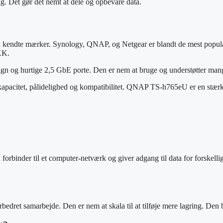
g. Det gør det nemt at dele og opbevare data.
ra kendte mærker. Synology, QNAP, og Netgear er blandt de mest popul
KK.
og hurtige 2,5 GbE porte. Den er nem at bruge og understøtter mange a
 kapacitet, pålidelighed og kompatibilitet. QNAP TS-h765eU er en st
 forbinder til et computer-netværk og giver adgang til data for forskellig
rbedret samarbejde. Den er nem at skala til at tilføje mere lagring. Den