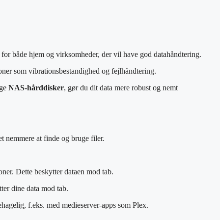
kt for både hjem og virksomheder, der vil have god datahåndtering.
tioner som vibrationsbestandighed og fejlhåndtering.
uge
NAS-hårddisker
, gør du dit data mere robust og nemt
t nemmere at finde og bruge filer.
oner. Dette beskytter dataen mod tab.
tter dine data mod tab.
ehagelig, f.eks. med medieserver-apps som Plex.