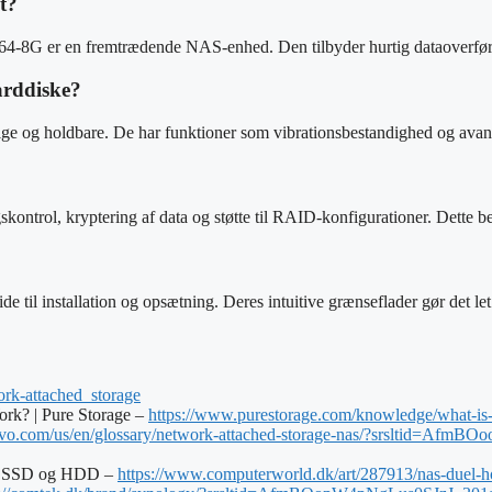
t?
8G er en fremtrædende NAS-enhed. Den tilbyder hurtig dataoverførsel
arddiske?
ige og holdbare. De har funktioner som vibrationsbestandighed og avanc
ontrol, kryptering af data og støtte til RAID-konfigurationer. Dette besk
il installation og opsætning. Deres intuitive grænseflader gør det let 
ork-attached_storage
rk? | Pure Storage –
https://www.purestorage.com/knowledge/what-is-
novo.com/us/en/glossary/network-attached-storage-nas/?srslt
er: SSD og HDD –
https://www.computerworld.dk/art/287913/nas-duel-ho