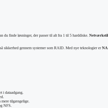
du finde løsninger, der passer til alt fra 1 til 5 harddiske.
Netværkstil
r også sikkerhed gennem systemer som RAID. Med nye teknologier er
NA
et i dataadgang.
ed.
m mere tilgængelige.
 og NFS.