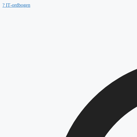
Hop
?
IT‑ordbogen
til
indhold