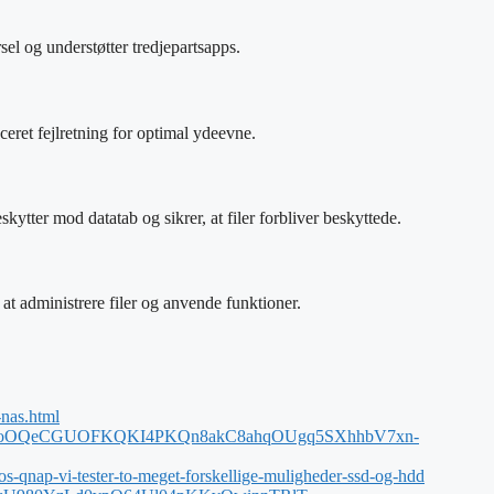
 og understøtter tredjepartsapps.
eret fejlretning for optimal ydeevne.
ytter mod datatab og sikrer, at filer forbliver beskyttede.
at administrere filer og anvende funktioner.
nas.html
id=AfmBOooOQeCGUOFKQKI4PKQn8akC8ahqOUgq5SXhhbV7xn-
s-qnap-vi-tester-to-meget-forskellige-muligheder-ssd-og-hdd