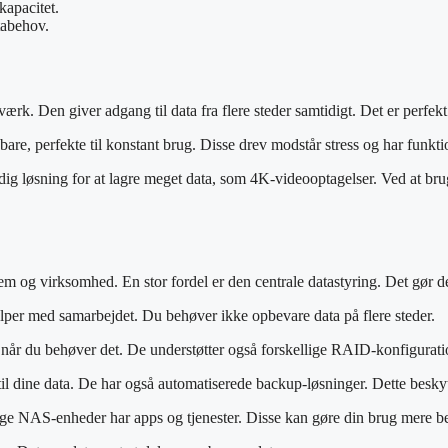
kapacitet.
tabehov.
værk. Den giver adgang til data fra flere steder samtidigt. Det er perfe
dbare, perfekte til konstant brug. Disse drev modstår stress og har funk
ig løsning for at lagre meget data, som 4K-videooptagelser. Ved at br
 og virksomhed. En stor fordel er den centrale datastyring. Det gør de
er med samarbejdet. Du behøver ikke opbevare data på flere steder.
, når du behøver det. De understøtter også forskellige RAID-konfigurati
til dine data. De har også automatiserede backup-løsninger. Dette besky
nge NAS-enheder har apps og tjenester. Disse kan gøre din brug mere b