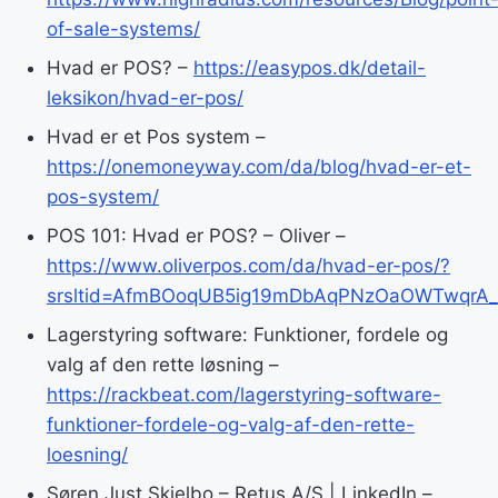
of-sale-systems/
Hvad er POS? –
https://easypos.dk/detail-
leksikon/hvad-er-pos/
Hvad er et Pos system –
https://onemoneyway.com/da/blog/hvad-er-et-
pos-system/
POS 101: Hvad er POS? – Oliver –
https://www.oliverpos.com/da/hvad-er-pos/?
srsltid=AfmBOoqUB5ig19mDbAqPNzOaOWTwqr
Lagerstyring software: Funktioner, fordele og
valg af den rette løsning –
https://rackbeat.com/lagerstyring-software-
funktioner-fordele-og-valg-af-den-rette-
loesning/
Søren Just Skjelbo – Retus A/S | LinkedIn –