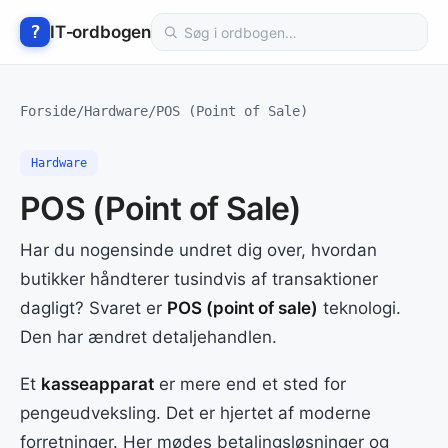
Hop
Søg
?
IT‑ordbogen
til
i
indhold
ordbogen
Forside
/
Hardware
/
POS (Point of Sale)
Hardware
POS (Point of Sale)
Har du nogensinde undret dig over, hvordan
butikker håndterer tusindvis af transaktioner
dagligt? Svaret er
POS (point of sale)
teknologi.
Den har ændret detaljehandlen.
Et
kasseapparat
er mere end et sted for
pengeudveksling. Det er hjertet af moderne
forretninger. Her mødes betalingsløsninger og