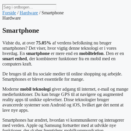
Søg
i
Forside
/
Hardware
/
Smartphone
ordbogen
Hardware
Smartphone
Vidste du, at over
75.05%
af verdens befolkning nu bruger
smartphones? Det viser, hvor vigtig denne teknologi er i vores
hverdag. En
smartphone
er mere end en
mobiltelefon
. Den er en
smart enhed
, der kombinerer funktioner fra en mobil med en
computers kraft.
De bruges til alt fra sociale medier til online shopping og arbejde.
Smartphones er blevet essentielle for mange.
Moderne
mobil teknologi
giver adgang til internet, e-mail og mange
mediefunktioner. Du kan bruge GPS til at navigere og augmented
reality apps til unikke oplevelser. Disse teknologier bruger
avancerede systemer som Android og iOS, hvilket gør det nemt at
lave nye apps.
Smartphones har ændret, hvordan vi kommunikerer og interagerer
med verden. Apple og Samsung fortsætter med at udvikle nye
funktioner, der skaber fremtidens mobilkommunikation.