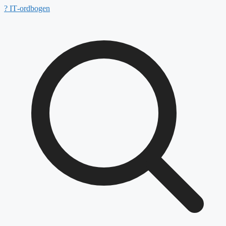
Hop
?
IT‑ordbogen
til
indhold