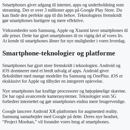
Smartphones giver adgang til internet, apps og underholdning som
streaming. Der er over 3 millioner apps på Google Play Store. Du
kan finde den perfekte app til din behov. Teknologiens fremskridt
gør smartphones hurtigere og mere effektive.
Virksomheder som Samsung, Apple og Xiaomi laver smartphones til
alle priser. Dette har gjort smartphones til en vigtig del af vores liv.
At kende til smartphones åbner for nye muligheder i vores hverdag.
Smartphone-teknologier og platforme
Smartphones har gjort store fremskridt i teknologien. Android og
iOS dominerer med et bredt udvalg af apps. Android giver
fleksibilitet med mange modeller fra Samsung og OnePlus. iOS er
eksklusivt for Apple og tilbyder en integreret oplevelse.
Nye smartphones har kraftige processorer og højopløselige skærme.
De har også avancerede kamerasystemer. Teknologier som 5G
forbedrer internettet og gør smartphones endnu mere brugervenlige.
Google lancerer Android XR-platformen for augmented reality.
Samsung samarbejder med Google på dette. Deres nye headset,
“Project Moohan,” vil forandre vores brug af smartphones.