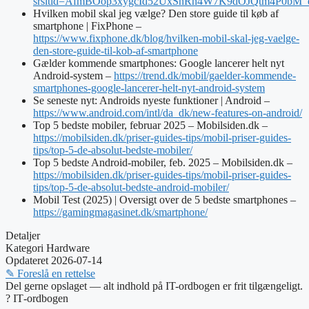
srsltid=AfmBOop3xygcId52UxSnRn4W7K9dOJQtm4P0bM
Hvilken mobil skal jeg vælge? Den store guide til køb af
smartphone | FixPhone –
https://www.fixphone.dk/blog/hvilken-mobil-skal-jeg-vaelge-
den-store-guide-til-kob-af-smartphone
Gælder kommende smartphones: Google lancerer helt nyt
Android-system –
https://trend.dk/mobil/gaelder-kommende-
smartphones-google-lancerer-helt-nyt-android-system
Se seneste nyt: Androids nyeste funktioner | Android –
https://www.android.com/intl/da_dk/new-features-on-android/
Top 5 bedste mobiler, februar 2025 – Mobilsiden.dk –
https://mobilsiden.dk/priser-guides-tips/mobil-priser-guides-
tips/top-5-de-absolut-bedste-mobiler/
Top 5 bedste Android-mobiler, feb. 2025 – Mobilsiden.dk –
https://mobilsiden.dk/priser-guides-tips/mobil-priser-guides-
tips/top-5-de-absolut-bedste-android-mobiler/
Mobil Test (2025) | Oversigt over de 5 bedste smartphones –
https://gamingmagasinet.dk/smartphone/
Detaljer
Kategori
Hardware
Opdateret
2026-07-14
✎ Foreslå en rettelse
Del gerne opslaget — alt indhold på IT-ordbogen er frit tilgængeligt.
?
IT‑ordbogen