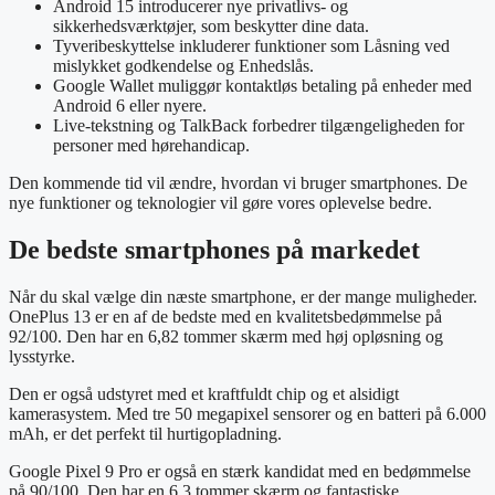
Android 15 introducerer nye privatlivs- og
sikkerhedsværktøjer, som beskytter dine data.
Tyveribeskyttelse inkluderer funktioner som Låsning ved
mislykket godkendelse og Enhedslås.
Google Wallet muliggør kontaktløs betaling på enheder med
Android 6 eller nyere.
Live-tekstning og TalkBack forbedrer tilgængeligheden for
personer med hørehandicap.
Den kommende tid vil ændre, hvordan vi bruger smartphones. De
nye funktioner og teknologier vil gøre vores oplevelse bedre.
De bedste smartphones på markedet
Når du skal vælge din næste smartphone, er der mange muligheder.
OnePlus 13 er en af de bedste med en kvalitetsbedømmelse på
92/100. Den har en 6,82 tommer skærm med høj opløsning og
lysstyrke.
Den er også udstyret med et kraftfuldt chip og et alsidigt
kamerasystem. Med tre 50 megapixel sensorer og en batteri på 6.000
mAh, er det perfekt til hurtigopladning.
Google Pixel 9 Pro er også en stærk kandidat med en bedømmelse
på 90/100. Den har en 6,3 tommer skærm og fantastiske