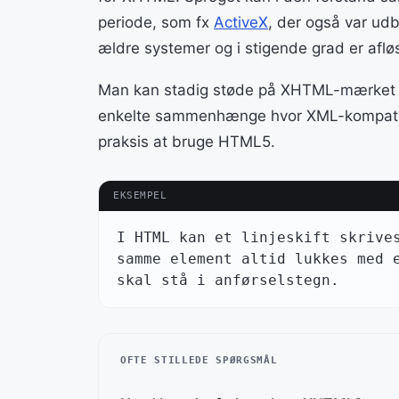
periode, som fx
ActiveX
, der også var udb
ældre systemer og i stigende grad er aflø
Man kan stadig støde på XHTML-mærket ko
enkelte sammenhænge hvor XML-kompatibilit
praksis at bruge HTML5.
EKSEMPEL
I HTML kan et linjeskift skrives
samme element altid lukkes med e
skal stå i anførselstegn.
OFTE STILLEDE SPØRGSMÅL