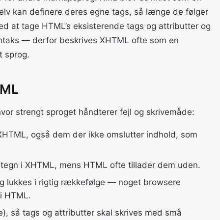
elv kan definere deres egne tags, så længe de følger
ed at tage HTML’s eksisterende tags og attributter og
ntaks — derfor beskrives XHTML ofte som en
t sprog.
TML
or strengt sproget håndterer fejl og skrivemåde:
i XHTML, også dem der ikke omslutter indhold, som
selstegn i XHTML, mens HTML ofte tillader dem uden.
og lukkes i rigtig rækkefølge — noget browsere
 i HTML.
), så tags og attributter skal skrives med små