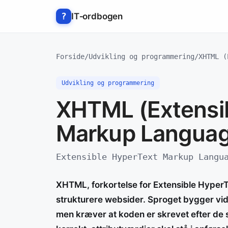
Hop
?
IT‑ordbogen
til
indhold
Forside
/
Udvikling og programmering
/
XHTML (
Udvikling og programmering
XHTML (Extensi
Markup Languag
Extensible HyperText Markup Langu
XHTML, forkortelse for Extensible HyperT
strukturere websider. Sproget bygger vid
men kræver at koden er skrevet efter de s