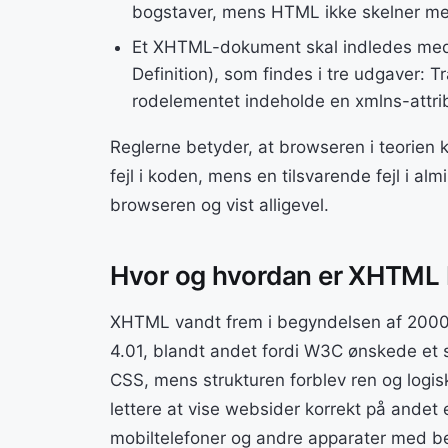
bogstaver, mens HTML ikke skelner me
Et XHTML-dokument skal indledes me
Definition), som findes i tre udgaver: T
rodelementet indeholde en xmlns-attr
Reglerne betyder, at browseren i teorien
fejl i koden, mens en tilsvarende fejl i alm
browseren og vist alligevel.
Hvor og hvordan er XHTML 
XHTML vandt frem i begyndelsen af 2000’
4.01, blandt andet fordi W3C ønskede et s
CSS, mens strukturen forblev ren og logis
lettere at vise websider korrekt på andet
mobiltelefoner og andre apparater med be