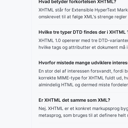
Hvad betyder forkortelsen XHTML?
XHTML står for Extensible HyperText Mar
omskrevet til at følge XML's strenge regler
Hvilke tre typer DTD findes der i XHTML 
XHTML 1.0 opererer med tre DTD-varianter:
hvilke tags og attributter et dokument må 
Hvorfor mistede mange udviklere intere
En stor del af interessen forsvandt, fordi
korrekte MIME-type for XHTML fuldt ud, hvi
almindelig HTML og dermed miste fordelen
Er XHTML det samme som XML?
Nej. XHTML er et konkret markupsprog by
metasprog, som bruges til at definere helt 