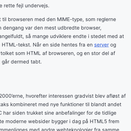
 rette fejl undervejs.
t til browseren med den MIME-type, som reglerne
 som dengang var den mest udbredte browser,
ngelfuldt, så mange udviklere endte i stedet med at
 HTML-tekst. Når en side hentes fra en
server
og
rtolket som HTML af browseren, og en stor del af
g går dermed tabt.
00’erne, hvorefter interessen gradvist blev afløst af
taks kombineret med nye funktioner til blandt andet
ar siden trukket sine anbefalinger for de tidlige
este moderne websider bygger i dag på HTML5 frem
sammenlignes med andre webteknologier fra samme