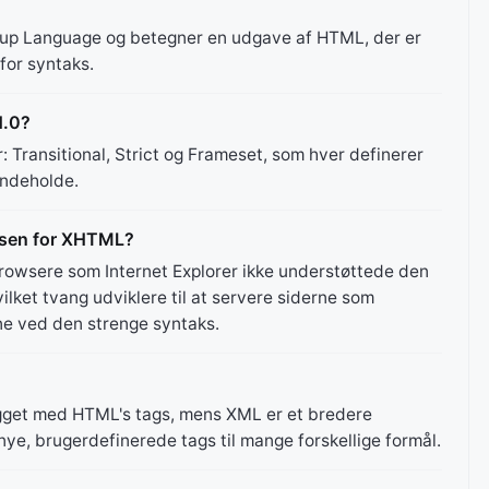
kup Language og betegner en udgave af HTML, der er
 for syntaks.
1.0?
 Transitional, Strict og Frameset, som hver definerer
indeholde.
ssen for XHTML?
 browsere som Internet Explorer ikke understøttede den
lket tvang udviklere til at servere siderne som
e ved den strenge syntaks.
gget med HTML's tags, mens XML er et bredere
nye, brugerdefinerede tags til mange forskellige formål.