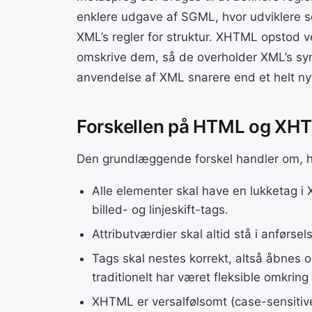
enklere udgave af SGML, hvor udviklere s
XML’s regler for struktur. XHTML opstod v
omskrive dem, så de overholder XML’s sy
anvendelse af XML snarere end et helt ny
Forskellen på HTML og XH
Den grundlæggende forskel handler om, hv
Alle elementer skal have en lukketag 
billed- og linjeskift-tags.
Attributværdier skal altid stå i anfør
Tags skal nestes korrekt, altså åbnes 
traditionelt har været fleksible omkring
XHTML er versalfølsomt (case-sensitive