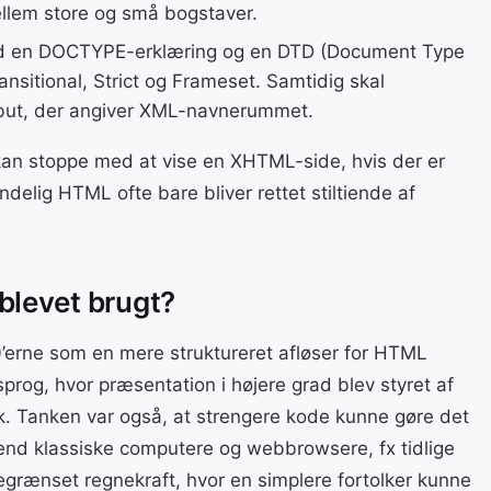
llem store og små bogstaver.
d en DOCTYPE-erklæring og en DTD (Document Type
ransitional, Strict og Frameset. Samtidig skal
ibut, der angiver XML-navnerummet.
 kan stoppe med at vise en XHTML-side, hvis der er
indelig HTML ofte bare bliver rettet stiltiende af
blevet brugt?
erne som en mere struktureret afløser for HTML
prog, hvor præsentation i højere grad blev styret af
k. Tanken var også, at strengere kode kunne gøre det
 end klassiske computere og webbrowsere, fx tidlige
grænset regnekraft, hvor en simplere fortolker kunne