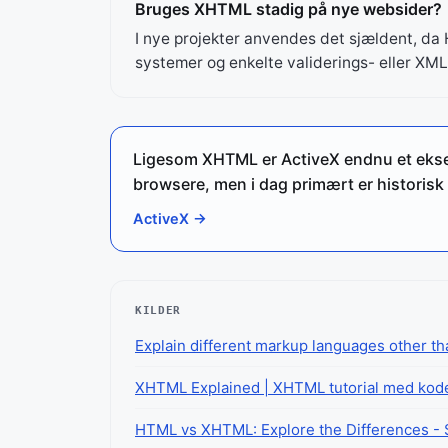
Bruges XHTML stadig på nye websider?
I nye projekter anvendes det sjældent, d
systemer og enkelte validerings- eller X
Ligesom XHTML er ActiveX endnu et ekse
browsere, men i dag primært er historisk 
ActiveX →
KILDER
Explain different markup languages other 
XHTML Explained | XHTML tutorial med ko
HTML vs XHTML: Explore the Differences - 