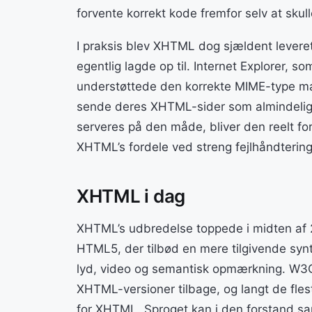
forvente korrekt kode fremfor selv at skulle
I praksis blev XHTML dog sjældent levere
egentlig lagde op til. Internet Explorer,
understøttede den korrekte MIME-type ma
sende deres XHTML-sider som almindelig
serveres på den måde, bliver den reelt fo
XHTML’s fordele ved streng fejlhåndterin
XHTML i dag
XHTML’s udbredelse toppede i midten af 20
HTML5, der tilbød en mere tilgivende syn
lyd, video og semantisk opmærkning. W3C h
XHTML-versioner tilbage, og langt de fl
for XHTML. Sproget kan i den forstand 