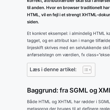
korrekt, attributværdier skal stå i anfør
til anden. Hvor en browser traditionelt ha
HTML, vil en fejl i et strengt XHTML-doku
siden.
Et konkret eksempel: i almindelig HTML kan
tagget, og en attribut kan i mange tilfæ
linjeskift skrives med en selvlukkende skr
anførselstegn om værdien, fx class=”ekse
Læs i denne artikel:
Baggrund: fra SGML og XM
Både HTML og XHTML har rødder i SGML 
metasprog der bruges til at definere regl