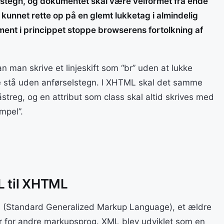
selstegn, og dokumentet skal være velformet fra ende
r kunnet rette op på en glemt lukketag i almindelig
ment i princippet stoppe browserens fortolkning af
 man skrive et linjeskift som “br” uden at lukke
lde stå uden anførselstegn. I XHTML skal det samme
åstreg, og en attribut som class skal altid skrives med
mpel”.
L til XHTML
(Standard Generalized Markup Language), et ældre
er for andre markupsprog. XML blev udviklet som en