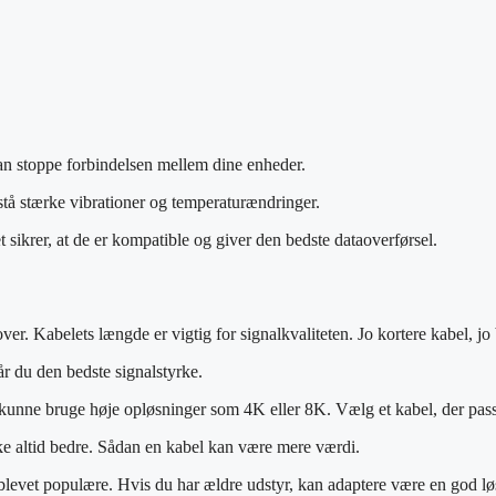
k kan stoppe forbindelsen mellem dine enheder.
stå stærke vibrationer og temperaturændringer.
t sikrer, at de er kompatible og giver den bedste dataoverførsel.
er. Kabelets længde er vigtig for signalkvaliteten. Jo kortere kabel, jo 
år du den bedste signalstyrke.
unne bruge høje opløsninger som 4K eller 8K. Vælg et kabel, der passer
ikke altid bedre. Sådan en kabel kan være mere værdi.
evet populære. Hvis du har ældre udstyr, kan adaptere være en god lø