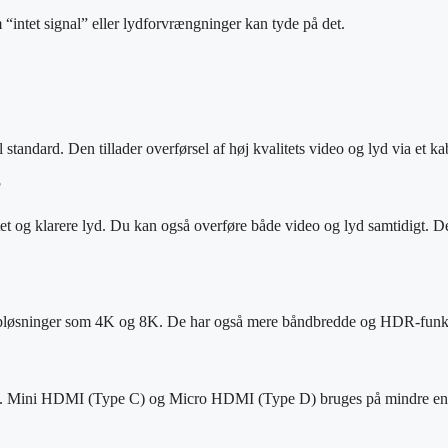
“intet signal” eller lydforvrængninger kan tyde på det.
tandard. Den tillader overførsel af høj kvalitets video og lyd via et ka
?
itet og klarere lyd. Du kan også overføre både video og lyd samtidigt.
 opløsninger som 4K og 8K. De har også mere båndbredde og HDR-funk
hjem. Mini HDMI (Type C) og Micro HDMI (Type D) bruges på mindre en