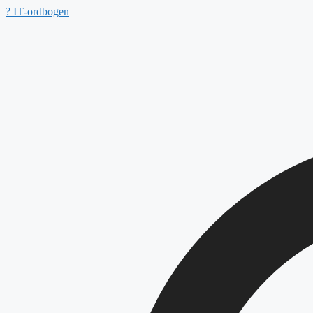
Hop
?
IT‑ordbogen
til
indhold