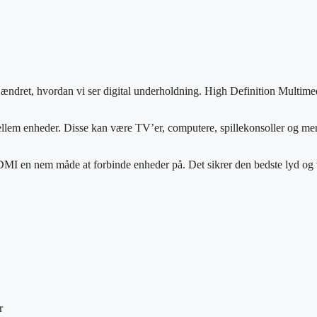
ndret, hvordan vi ser digital underholdning. High Definition Multimedi
 mellem enheder. Disse kan være TV’er, computere, spillekonsoller og m
HDMI en nem måde at forbinde enheder på. Det sikrer den bedste lyd og 
r