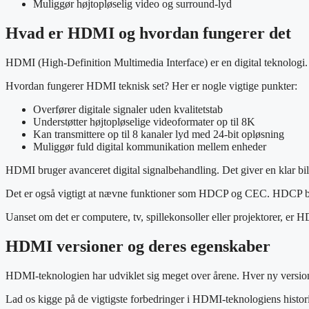
Muliggør højtopløselig video og surround-lyd
Hvad er HDMI og hvordan fungerer det
HDMI (High-Definition Multimedia Interface) er en digital teknologi. 
Hvordan fungerer HDMI teknisk set? Her er nogle vigtige punkter:
Overfører digitale signaler uden kvalitetstab
Understøtter højtopløselige videoformater op til 8K
Kan transmittere op til 8 kanaler lyd med 24-bit opløsning
Muliggør fuld digital kommunikation mellem enheder
HDMI bruger avanceret digital signalbehandling. Det giver en klar b
Det er også vigtigt at nævne funktioner som HDCP og CEC. HDCP besk
Uanset om det er computere, tv, spillekonsoller eller projektorer, er 
HDMI versioner og deres egenskaber
HDMI-teknologien har udviklet sig meget over årene. Hver ny version h
Lad os kigge på de vigtigste forbedringer i HDMI-teknologiens histor