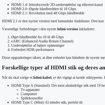
HDMI 1.4: Introducerede 3D-understøttelse og ethernet-kanal
HDMI 2.0: Øgede båndbredden til 18 Gbps
HDMI 2.1: Revolution med 48 Gbps båndbredde
HDMI 2.1 er den nyeste version med fantastiske funktioner. Den ka
Væsentlige forbedringer i den nyeste
hdmi-version
inkluderer:
Øget båndbredde fra 18 til 48 Gbps
eARC (Enhanced Audio Return Channel)
Understøttelse af højere opløsninger
Forbedret HDR-performance
Disse opgraderinger sikrer, at dine enheder kan håndtere de nyeste m
Forskellige typer af HDMI stik og deres a
Når du skal vælge et
hdmi-kabel
, er det vigtigt at kende stiktyperne.
HDMI Type A (Standard): Det mest almindelige stik med 19 ben
Tv-apparater
Computere
Spillekonsoller
HDMI Type C (Mini): Et mindre stik, perfekt til: