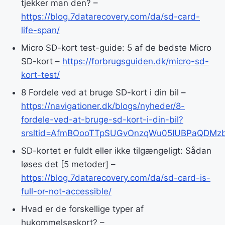
tjekker man den? –
https://blog.7datarecovery.com/da/sd-card-
life-span/
Micro SD-kort test-guide: 5 af de bedste Micro
SD-kort –
https://forbrugsguiden.dk/micro-sd-
kort-test/
8 Fordele ved at bruge SD-kort i din bil –
https://navigationer.dk/blogs/nyheder/8-
fordele-ved-at-bruge-sd-kort-i-din-bil?
srsltid=AfmBOooTTpSUGvOnzqWu05IUBPaQDMzb
SD-kortet er fuldt eller ikke tilgængeligt: Sådan
løses det [5 metoder] –
https://blog.7datarecovery.com/da/sd-card-is-
full-or-not-accessible/
Hvad er de forskellige typer af
hukommelseskort? –