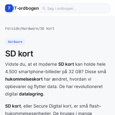
Hop
Søg
?
IT‑ordbogen
til
i
indhold
ordbogen
Forside
/
Hardware
/
SD kort
Hardware
SD kort
Vidste du, at et moderne
SD kort
kan holde hele
4.500 smartphone-billeder på 32 GB? Disse små
hukommelseskort
har ændret, hvordan vi
opbevarer og flytter data. De har revolutioneret
digital
datalagring
.
SD kort
, eller Secure Digital kort, er små flash-
hukommelsesenheder. De bruges i mange