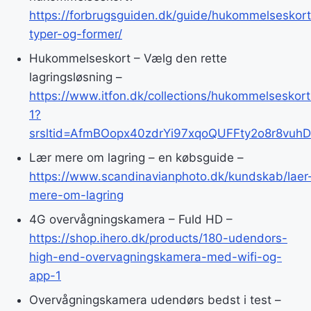
https://forbrugsguiden.dk/guide/hukommelseskort
typer-og-former/
Hukommelseskort – Vælg den rette
lagringsløsning –
https://www.itfon.dk/collections/hukommelseskort
1?
srsltid=AfmBOopx40zdrYi97xqoQUFFty2o8r8vuh
Lær mere om lagring – en købsguide –
https://www.scandinavianphoto.dk/kundskab/laer
mere-om-lagring
4G overvågningskamera – Fuld HD –
https://shop.ihero.dk/products/180-udendors-
high-end-overvagningskamera-med-wifi-og-
app-1
Overvågningskamera udendørs bedst i test –