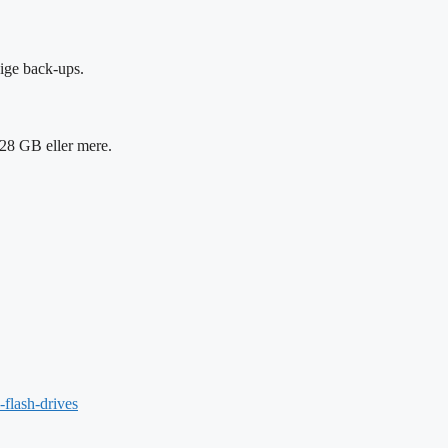
sige back-ups.
128 GB eller mere.
-flash-drives