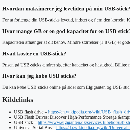
Hvordan maksimerer jeg levetiden på min USB-stick
For at forlænge din USB-sticks levetid, indsæt og fjern den korrekt. 
Hvor mange GB er en god kapacitet for en USB-stick
Kapaciteten afhænger af dit behov. Mindre størrelser (1-8 GB) er gode 
Hvad koster en USB-stick?
Prisen på USB-sticks ændrer sig efter kapacitet og hastighed. Billige
Hvor kan jeg købe USB sticks?
Du kan købe USB-sticks online på sider som Elgiganten og USB-stick.d
Kildelinks
USB flash drive –
https://en.wikipedia.org/wiki/USB_flash_dri
USB Flash Drives: Discover High-Performance Storage &amp;
USB-stick –
https://www.elgiganten.dk/services-tilbehor/usb-s
Universal Serial Bus –
https://da.wikipedia.org/wiki/Universal