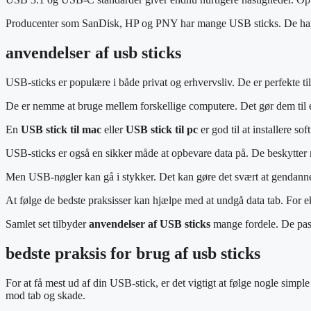
Producenter som SanDisk, HP og PNY har mange USB sticks. De har for
anvendelser af usb sticks
USB-sticks er populære i både privat og erhvervsliv. De er perfekte ti
De er nemme at bruge mellem forskellige computere. Det gør dem til e
En
USB stick til mac
eller
USB stick til pc
er god til at installere s
USB-sticks er også en sikker måde at opbevare data på. De beskytter 
Men USB-nøgler kan gå i stykker. Det kan gøre det svært at gendanne 
At følge de bedste praksisser kan hjælpe med at undgå data tab. For 
Samlet set tilbyder
anvendelser af USB sticks
mange fordele. De pass
bedste praksis for brug af usb sticks
For at få mest ud af din USB-stick, er det vigtigt at følge nogle simple
mod tab og skade.