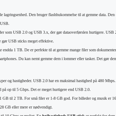
ille lagringsenhed. Den bruger flashhukommelse til at gemme data. Den er p
a USB.
er som USB 2.0 og USB 3.x, der gør dataoverførslen hurtigere. USB 2.0
e gør USB sticks meget effektive.
r endda 1 TB. De er perfekte til at gemme mange filer som dokumenter,
phones. Du kan nemt gemme dem i lommer eller tasker. Det gør dem idee
ge typer og hastigheder. USB 2.0 har en maksimal hastighed på 480 Mbps
d på op til 5 Gbps. Det er meget hurtigere end USB 2.0.
a 1 GB til 2 TB. For små filer er 1-8 GB god. For billeder og musik er 
128 GB eller mere er nødvendigt.
til 10 Gbps er muligt. En
højhastigheds USB stick
er perfekt for dem,