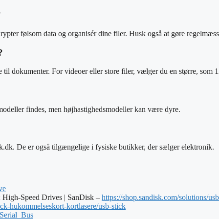
?
Krypter følsom data og organisér dine filer. Husk også at gøre regelmæs
?
til dokumenter. For videoer eller store filer, vælger du en større, som 
 modeller findes, men højhastighedsmodeller kan være dyre.
k. De er også tilgængelige i fysiske butikker, der sælger elektronik.
ve
 High-Speed Drives | SanDisk –
https://shop.sandisk.com/solutions/usb
tick-hukommelseskort-kortlasere/usb-stick
_Serial_Bus