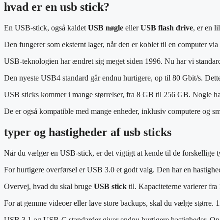
hvad er en usb stick?
En USB-stick, også kaldet
USB nøgle
eller
USB flash drive
, er en l
Den fungerer som eksternt lager, når den er koblet til en computer vi
USB-teknologien har ændret sig meget siden 1996. Nu har vi standard
Den nyeste USB4 standard går endnu hurtigere, op til 80 Gbit/s. Dett
USB sticks kommer i mange størrelser, fra 8 GB til 256 GB. Nogle ha
De er også kompatible med mange enheder, inklusiv computere og smart
typer og hastigheder af usb sticks
Når du vælger en USB-stick, er det vigtigt at kende til de forskelli
For hurtigere overførsel er USB 3.0 et godt valg. Den har en hastighe
Overvej, hvad du skal bruge
USB stick
til. Kapaciteterne varierer fr
For at gemme videoer eller lave store backups, skal du vælge større. 
USB 3.1 og USB-C standarder giver endnu hurtigere hastigheder. Op 