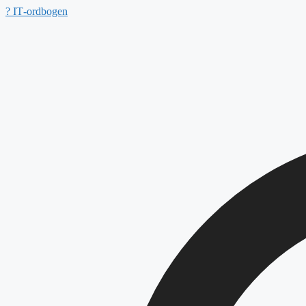
Hop
?
IT‑ordbogen
til
indhold